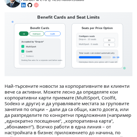
Най-търсените новости за корпоративните ви клиенти
вече са активни. Можете лесно да определяте кои
корпоративни карти приемате (MultiSport, Coolfit,
Sodexo и други) и да управлявате местата за груповите
занятия по опции – дали да са общи, както досега, или
да разпределите по конкретни предложения (например
„еднократно посещение“, „корпоративна карта“,
„абонамент“). Всичко работи в една линия – от
настройката в бизнес приложението до начина, по