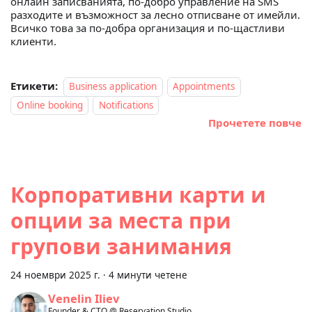
онлайн записванията, по-добро управление на SMS
разходите и възможност за лесно отписване от имейли.
Всичко това за по-добра организация и по-щастливи
клиенти.
Етикети:
Business application
Appointments
Online booking
Notifications
Прочетете повче
Корпоративни карти и
опции за места при
групови занимания
24 ноември 2025 г.
·
4 минути четене
Venelin Iliev
Founder & CTO @ Reservation.Studio