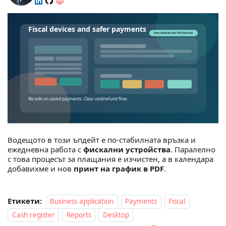
Водещото в този ъпдейт е по-стабилната връзка и
ежедневна работа с
фискални устройства
. Паралелно
с това процесът за плащания е изчистен, а в календара
добавихме и нов
принт на график в PDF
.
Етикети:
Business application
Payments
Fiscal
Cash register
Reports
Desktop