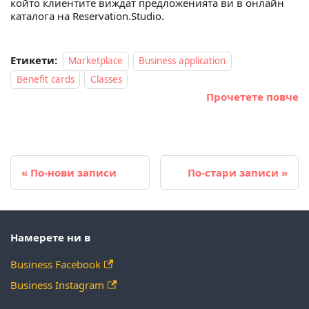
който клиентите виждат предложенията ви в онлайн
каталога на Reservation.Studio.
Етикети:
Marketplace
Business application
Benefit cards
Classes
Прочетете повче
По-нови записи
По-стари записи
Намерете ни в
Business Facebook
Business Instagram