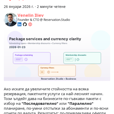
26 януари 2026 г.
·
2 минути четене
Venelin Iliev
Founder & CTO @ Reservation.Studio
Ако искате да увеличите стойността на всяка
резервация, пакетните услуги са най‑лесният начин.
Този ъпдейт дава на бизнесите по‑гъвкави пакети с
избор на
"Последователно"
или
"Паралелно"
планиране, по‑умни отстъпки за абонаменти и по‑ясни
отчети по валута. Резултатът: по‑привлекливи оферти,