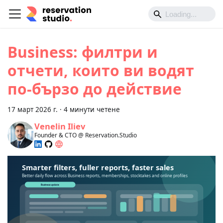
Business: филтри и
отчети, които ви водят
по-бързо до действие
17 март 2026 г.
·
4 минути четене
Venelin Iliev
Founder & CTO @ Reservation.Studio