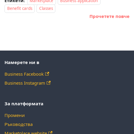
Етикети:
Marketplace
Business application
Benefit cards
Classes
Прочетете повче
Намерете ни в
Business Facebook
Business Instagram
За платформата
Промени
Ръководства
Marketplace website