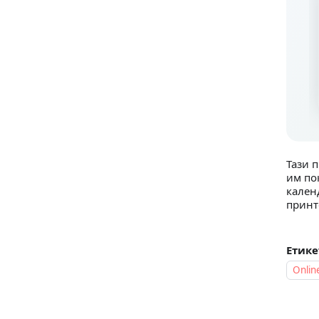
Тази 
им по
кален
принт
Етике
Onlin