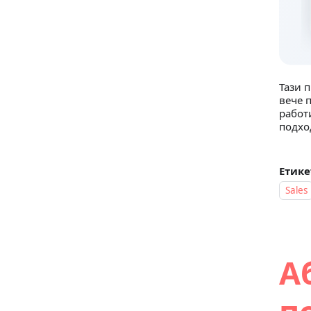
Тази 
вече 
работ
подхо
Етике
Sales
А