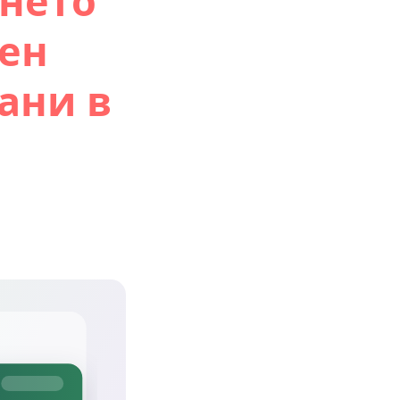
нето
ден
ани в