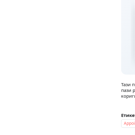
Тази 
пази 
кориг
Етике
Appoi