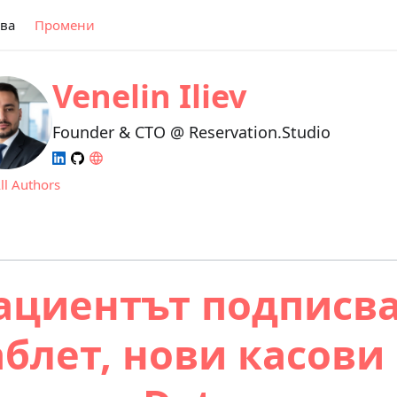
ва
Промени
Venelin Iliev
Founder & CTO @ Reservation.Studio
ll Authors
ациентът подписва
аблет, нови касови