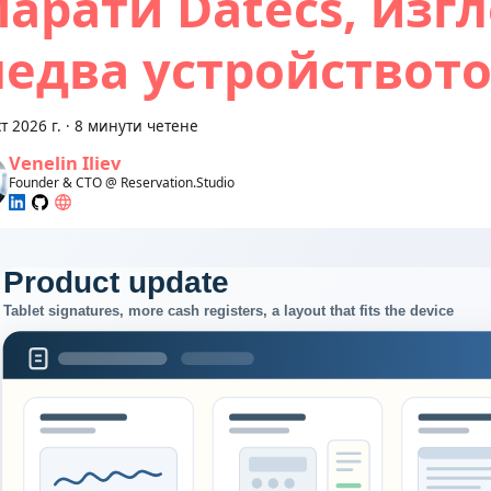
парати Datecs, изг
ледва устройствот
т 2026 г.
·
8 минути четене
Venelin Iliev
Founder & CTO @ Reservation.Studio