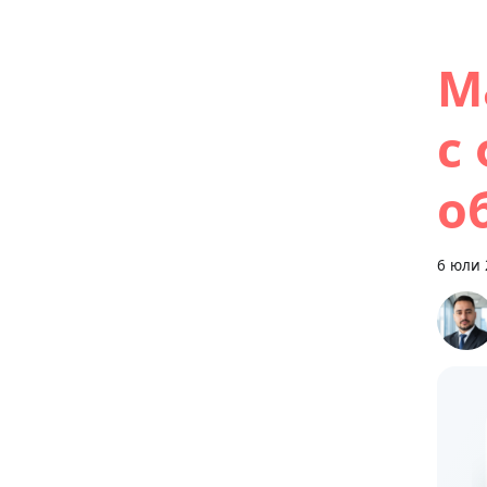
M
с
о
6 юли 