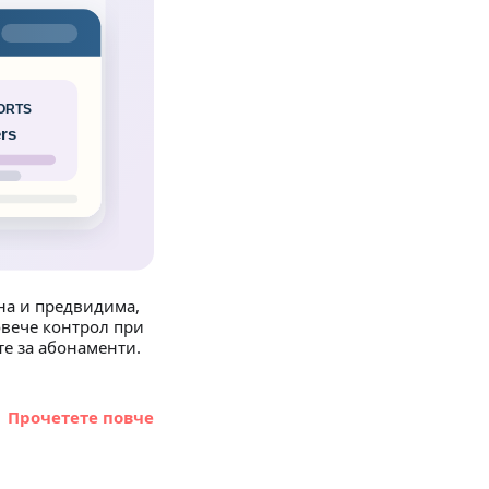
лна и предвидима,
овече контрол при
е за абонаменти.
Прочетете повче