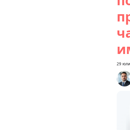
п
п
ч
и
29 юли