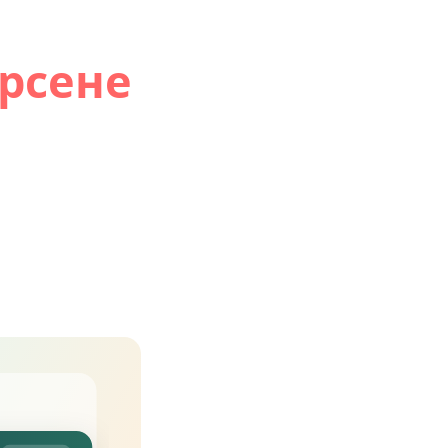
ърсене