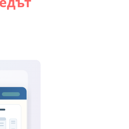
ледът
о