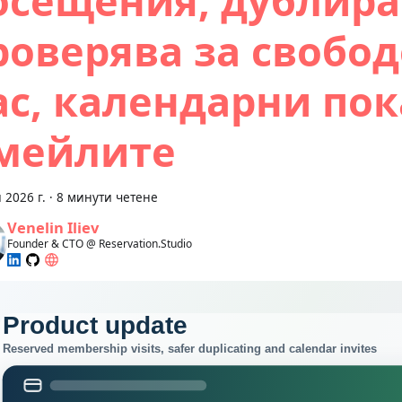
осещения, дублира
роверява за свобо
ас, календарни пок
мейлите
 2026 г.
·
8 минути четене
Venelin Iliev
Founder & CTO @ Reservation.Studio