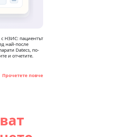
 с НЗИС: пациентът
ед най-после
арати Datecs, по-
те и отчетите.
Прочетете повче
ват