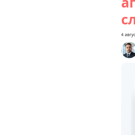
а
с
4 авгус