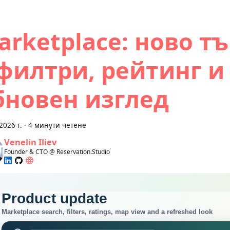
arketplace: ново т
 филтри, рейтинг и
бновен изглед
2026 г.
·
4 минути четене
Venelin Iliev
Founder & CTO @ Reservation.Studio