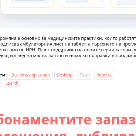
промяна е основно за медицинските практики, които работят
подписва амбулаторния лист на таблет, а търсенето на прегл
и и само по НРН. Плюс поддръжка на новите серии касови ап
дящ изглед на малък лаптоп и няколко поправки в продажби
ти:
Business application
Desktop
Fiscal
Reports
Search
бонаментите запаз