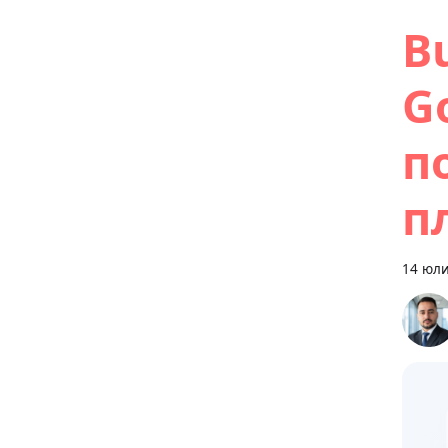
B
G
п
п
14 юли