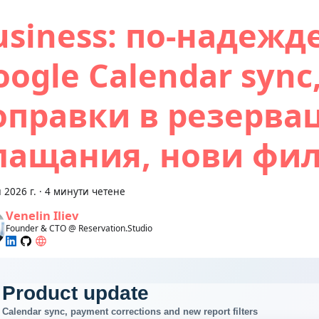
usiness: по-надежд
oogle Calendar sync
оправки в резерва
лащания, нови фи
 2026 г.
·
4 минути четене
Venelin Iliev
Founder & CTO @ Reservation.Studio