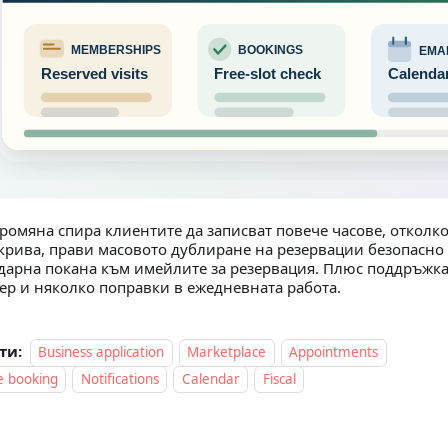
промяна спира клиентите да записват повече часове, отколк
крива, прави масовото дублиране на резервации безопасно
дарна покана към имейлите за резервация. Плюс поддръжка
ер и няколко поправки в ежедневната работа.
ти:
Business application
Marketplace
Appointments
e booking
Notifications
Calendar
Fiscal