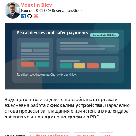
Venelin Iliev
Founder & CTO @ Reservation.Studio
Водещото в този ъпдейт е по-стабилната връзка и
ежедневна работа с
фискални устройства
. Паралелно
с това процесът за плащания е изчистен, а в календара
добавихме и нов
принт на график в PDF
.