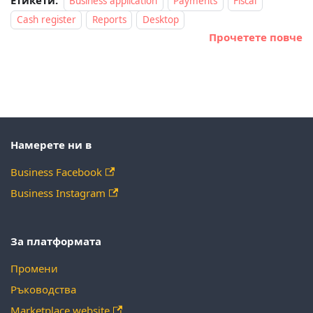
Етикети:
Business application
Payments
Fiscal
Cash register
Reports
Desktop
Прочетете повче
Намерете ни в
Business Facebook
Business Instagram
За платформата
Промени
Ръководства
Marketplace website