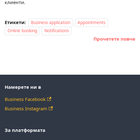
клиенти.
Етикети:
Business application
Appointments
Online booking
Notifications
Прочетете повче
Намерете ни в
Business Facebook
Business Instagram
За платформата