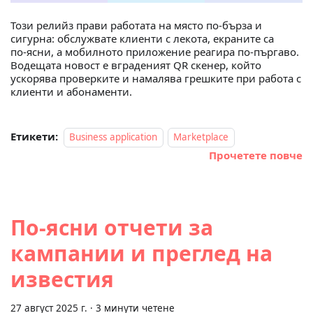
Този релийз прави работата на място по‑бърза и
сигурна: обслужвате клиенти с лекота, екраните са
по‑ясни, а мобилното приложение реагира по‑пъргаво.
Водещата новост е вграденият QR скенер, който
ускорява проверките и намалява грешките при работа с
клиенти и абонаменти.
Етикети:
Business application
Marketplace
Прочетете повче
По‑ясни отчети за
кампании и преглед на
известия
27 август 2025 г.
·
3 минути четене