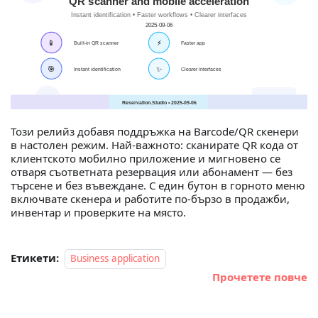
Този релийз добавя поддръжка на Barcode/QR скенери
в настолен режим. Най‑важното: сканирате QR кода от
клиентското мобилно приложение и мигновено се
отваря съответната резервация или абонамент — без
търсене и без въвеждане. С един бутон в горното меню
включвате скенера и работите по‑бързо в продажби,
инвентар и проверките на място.
Етикети:
Business application
Прочетете повче