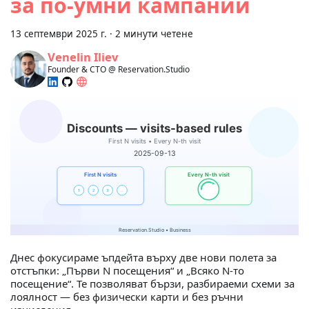
за по‑умни кампании
13 септември 2025 г.
·
2 минути четене
Venelin Iliev
Founder & CTO @ Reservation.Studio
Днес фокусираме ъпдейта върху две нови полета за
отстъпки: „Първи N посещения“ и „Всяко N‑то
посещение“. Те позволяват бързи, разбираеми схеми за
лоялност — без физически карти и без ръчни