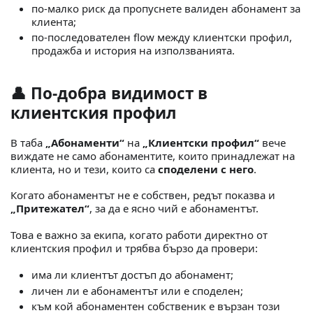
по-малко риск да пропуснете валиден абонамент за
клиента;
по-последователен flow между клиентски профил,
продажба и история на използванията.
👤 По-добра видимост в
клиентския профил
В таба
„Абонаменти“
на
„Клиентски профил“
вече
виждате не само абонаментите, които принадлежат на
клиента, но и тези, които са
споделени с него
.
Когато абонаментът не е собствен, редът показва и
„Притежател“
, за да е ясно чий е абонаментът.
Това е важно за екипа, когато работи директно от
клиентския профил и трябва бързо да провери:
има ли клиентът достъп до абонамент;
личен ли е абонаментът или е споделен;
към кой абонаментен собственик е вързан този