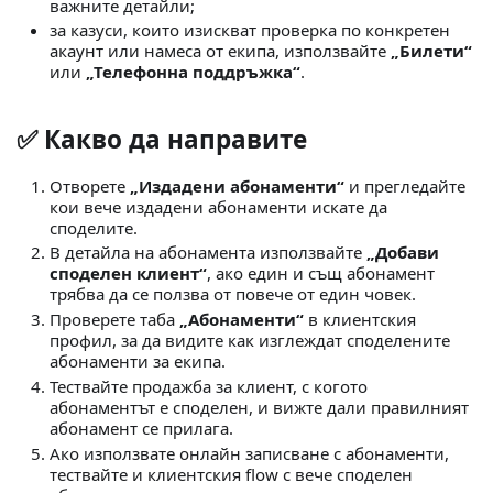
важните детайли;
за казуси, които изискват проверка по конкретен
акаунт или намеса от екипа, използвайте
„Билети“
или
„Телефонна поддръжка“
.
✅ Какво да направите
Отворете
„Издадени абонаменти“
и прегледайте
кои вече издадени абонаменти искате да
споделите.
В детайла на абонамента използвайте
„Добави
споделен клиент“
, ако един и същ абонамент
трябва да се ползва от повече от един човек.
Проверете таба
„Абонаменти“
в клиентския
профил, за да видите как изглеждат споделените
абонаменти за екипа.
Тествайте продажба за клиент, с когото
абонаментът е споделен, и вижте дали правилният
абонамент се прилага.
Ако използвате онлайн записване с абонаменти,
тествайте и клиентския flow с вече споделен