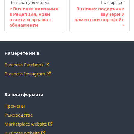
По-нова публикация
По-стар пост
Business: влизания
Business: подаръчни
в Рецепция, нови
ваучери и
отчети и връзка с
клиентски портфейл
абонаменти
Намерете ни в
Business Facebook
Business Instagram
За платформата
Промени
Ръководства
Marketplace website
Business website