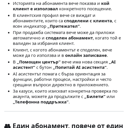
Историята на абонамента вече показва и
кой
клиент е използвал
конкретното посещение.
В клиентския профил вече се виждат и
абонаментите, които са
споделени с клиента
, с
ясен индикатор
„Притежател“
.
При продажба системата вече може да приложи
автоматично и
споделен абонамент
, когато той е
валиден за избрания клиент.
Клиент, с когото абонаментът е споделен, вече
може да го използва и в
онлайн записване
.
В
„Помощен център“
вече има нова секция
„AI
асистент“
с бутон
„Попитай AI асистента“
.
AI асистентът помага с бърза ориентация за
функции, работни процеси, настройки и често
срещани въпроси директно в приложението.
За казуси, които изискват конкретна проверка по
акаунта, можете да продължите с
„Билети“
или
„Телефонна поддръжка“
.
👥 Един абонамент, повече от един