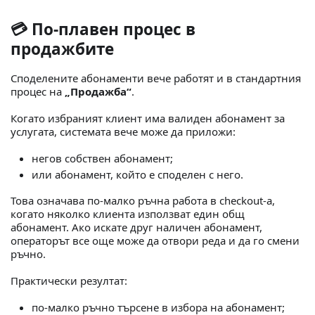
💳 По-плавен процес в
продажбите
Споделените абонаменти вече работят и в стандартния
процес на
„Продажба“
.
Когато избраният клиент има валиден абонамент за
услугата, системата вече може да приложи:
негов собствен абонамент;
или абонамент, който е споделен с него.
Това означава по-малко ръчна работа в checkout-а,
когато няколко клиента използват един общ
абонамент. Ако искате друг наличен абонамент,
операторът все още може да отвори реда и да го смени
ръчно.
Практически резултат:
по-малко ръчно търсене в избора на абонамент;