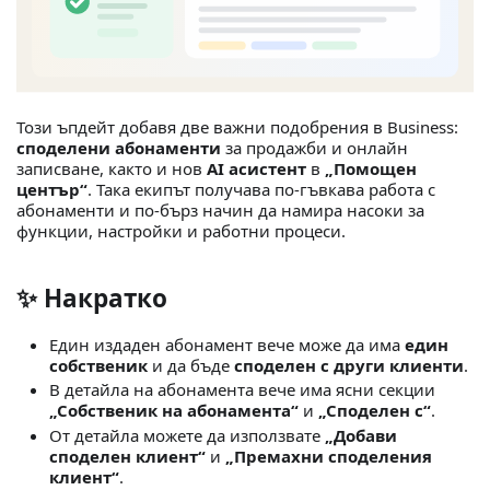
Този ъпдейт добавя две важни подобрения в Business:
споделени абонаменти
за продажби и онлайн
записване, както и нов
AI асистент
в
„Помощен
център“
. Така екипът получава по-гъвкава работа с
абонаменти и по-бърз начин да намира насоки за
функции, настройки и работни процеси.
✨ Накратко
Един издаден абонамент вече може да има
един
собственик
и да бъде
споделен с други клиенти
.
В детайла на абонамента вече има ясни секции
„Собственик на абонамента“
и
„Споделен с“
.
От детайла можете да използвате
„Добави
споделен клиент“
и
„Премахни споделения
клиент“
.