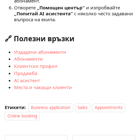
абонамент.
Отворете
„Помощен център“
и изпробвайте
„Попитай AI асистента“
с няколко често задавани
въпроса на екипа.
🔗 Полезни връзки
Издадени абонаменти
Абонаменти
Клиентски профил
Продажба
AI асистент
Места и чакащи клиенти
Етикети:
Business application
Sales
Appointments
Online booking