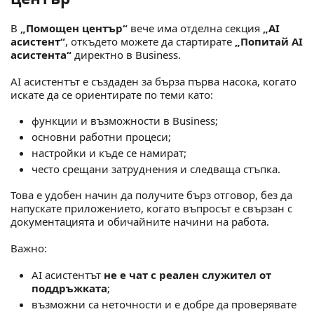
В
„Помощен център“
вече има отделна секция
„AI
асистент“
, откъдето можете да стартирате
„Попитай AI
асистента“
директно в Business.
AI асистентът е създаден за бърза първа насока, когато
искате да се ориентирате по теми като:
функции и възможности в Business;
основни работни процеси;
настройки и къде се намират;
често срещани затруднения и следваща стъпка.
Това е удобен начин да получите бърз отговор, без да
напускате приложението, когато въпросът е свързан с
документацията и обичайните начини на работа.
Важно:
AI асистентът
не е чат с реален служител от
поддръжката
;
възможни са неточности и е добре да проверявате