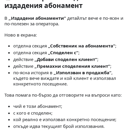
издадения абонамент
В
„Издадени абонаменти“
детайлът вече е по-ясен и
по-полезен за оператора.
Ново в екрана:
отделна секция
„Собственик на абонамента“
;
отделна секция
„Споделен с“
;
действие
„Добави споделен клиент“
;
действие
„Премахни споделения клиент“
;
по-ясна история в
„Използван в продажба“
,
където вече виждате и кой клиент е използвал
конкретното посещение.
Това помага по-бързо да отговорите на въпроси като:
чий е този абонамент;
с кого е споделен;
кой реално е използвал конкретно посещение;
откъде идва текущият брой използвания.