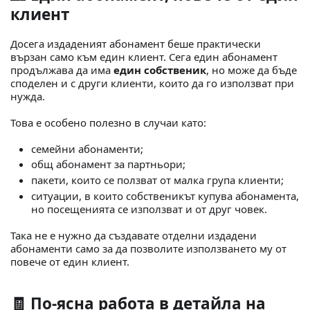
клиент
Досега издаденият абонамент беше практически
вързан само към един клиент. Сега един абонамент
продължава да има
един собственик
, но може да бъде
споделен и с други клиенти, които да го използват при
нужда.
Това е особено полезно в случаи като:
семейни абонаменти;
общ абонамент за партньори;
пакети, които се ползват от малка група клиенти;
ситуации, в които собственикът купува абонамента,
но посещенията се използват и от друг човек.
Така не е нужно да създавате отделни издадени
абонаменти само за да позволите използването му от
повече от един клиент.
🧾 По-ясна работа в детайла на