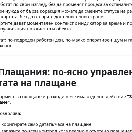
ботят по свой изглед, без да променят процеса за останалит
и нужда от бърза корекция можете да смените статуса на р
 картата, без да отваряте допълнителни екрани.
ртите дават моментален контекст с индикатор за време и по
зуализация на клиента и обекта.
тат: по-подреден работен ден, по-малко оперативен шум и п
жване.
 Плащания: по-ясно управле
тата на плащане
ормите за плащане и разходи вече има отделно действие
"З
ане"
.
позволява:
 коригирате само датата/часа на плащане;
 запазите по-ясен контрол кога реално е отчетено плащанет