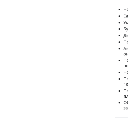
Н
Ед
Ум
Б
Ди
П
А
о
По
по
Но
П
"
П
п
О
з