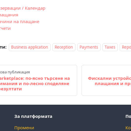
езервации / Календар
лащания
ачини на плащане
тчети
ти:
Business application
Reception
Payments
Taxes
Repo
ова публикация
rketplace: по-ясно търсене на
Фискални устройс
имания и по-лесно споделяне
плащания и пр
резултати
За платформата
П
Промени
Ко