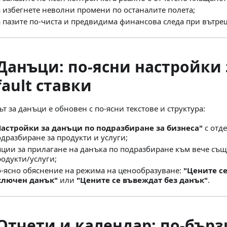
а избегнете неволни промени по останалите полета;
а пазите по-чиста и предвидима финансова следа при вътре
 Данъци: по-ясни настройки 
fault ставки
т за данъци е обновен с по-ясни текстове и структура:
Настройки за данъци по подразбиране за бизнеса"
с отде
дразбиране за продукти и услуги;
пции за прилагане на данъка по подразбиране към вече съ
одукти/услуги;
о-ясно обяснение на режима на ценообразуване:
"Цените с
ключен данък"
или
"Цените се въвеждат без данък"
.
 Отчети и календар: по-бърз