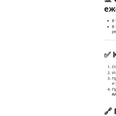
еж
В
В
р
✅ 
О
И
П
и 
П
п
🔗