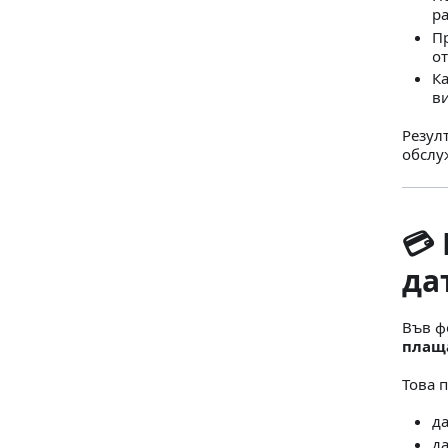
ра
Пр
от
Ка
ви
Резул
обслу
💳
да
Във ф
плащ
Това 
да
да