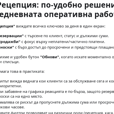
️ Рецепция: по-удобно решен
едневната оперативна рабо
цепция"
виждате всичко ключово за деня в един екран:
Резервации"
с търсене по клиент, статус и дължими суми.
Продажби"
с фокус върху неплатени/частично платени.
Вноски"
с бърз достъп до просрочени и предстоящи плащан
ихме и удобен бутон
"Обнови"
, когато искате моментално 
и списъци.
мага това в практиката:
ипът вижда веднага кои клиенти са за обслужване сега и к
риоритетни.
и забавяне на графика реакцията е по-бърза, защото резер
оски са на едно място.
амалява се рискът да пропуснете дължима сума или просроч
икови часове.
вите филтри позволяват на различни роли (рецепция, каса,