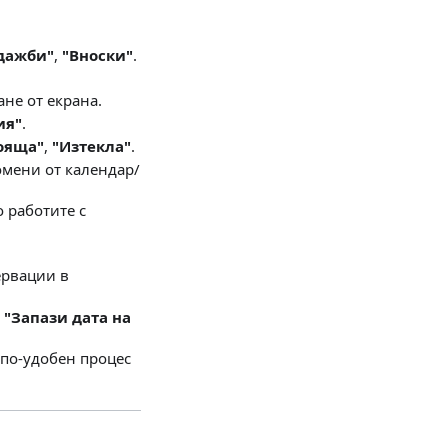
дажби"
,
"Вноски"
.
не от екрана.
ия"
.
ояща"
,
"Изтекла"
.
омени от календар/
о работите с
ервации в
н
"Запази дата на
 по-удобен процес