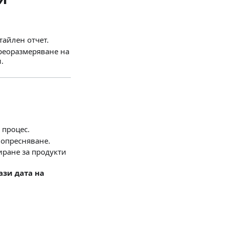
тайлен отчет.
реоразмеряване на
.
 процес.
 опресняване.
иране за продукти
ази дата на