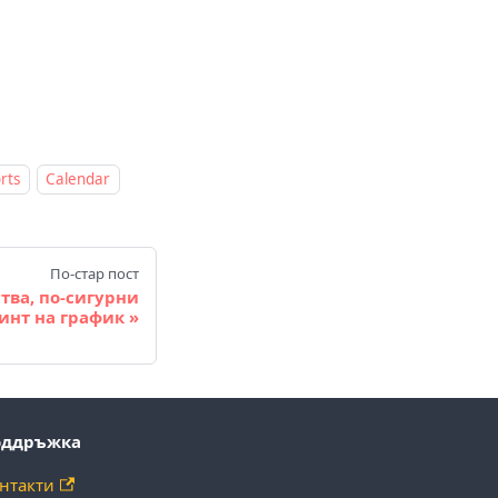
rts
Calendar
По-стар пост
тва, по-сигурни
инт на график
оддръжка
нтакти