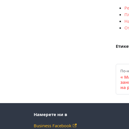
Р
П
Н
О
Етике
По-н
Ma
зан
на 
Намерете ни в
Business Facebook