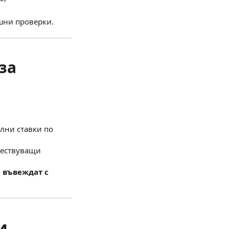
шни проверки.
за
лни ставки по
ществуващи
е въвеждат с
и