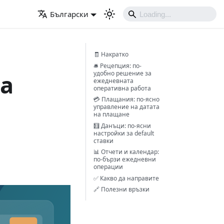
Български
🧾 Накратко
🛎️ Рецепция: по-
удобно решение за
за
ежедневната
оперативна работа
💳 Плащания: по-ясно
управление на датата
на плащане
🧮 Данъци: по-ясни
настройки за default
ставки
📊 Отчети и календар:
по-бързи ежедневни
операции
✅ Какво да направите
🔗 Полезни връзки