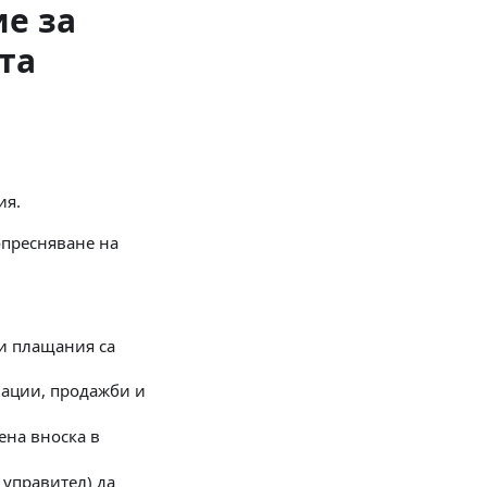
ие за
та
ия.
опресняване на
ои плащания са
вации, продажби и
ена вноска в
 управител) да