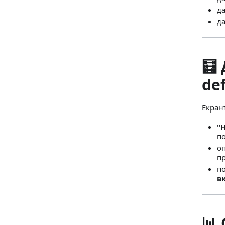
д
д
🧮
de
Екранъ
"
по
о
пр
п
в
📊