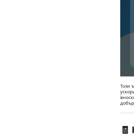
Този 
ускор
вноск
добър
🧾