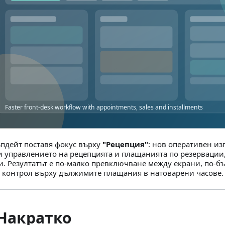
ъпдейт поставя фокус върху
"Рецепция"
: нов оперативен из
и управлението на рецепцията и плащанията по резервации
и. Резултатът е по-малко превключване между екрани, по-бъ
 контрол върху дължимите плащания в натоварени часове.
 Накратко