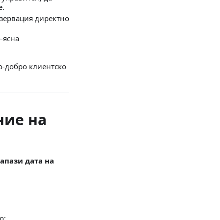
е.
езервация директно
-ясна
о-добро клиентско
ние на
апази дата на
о;