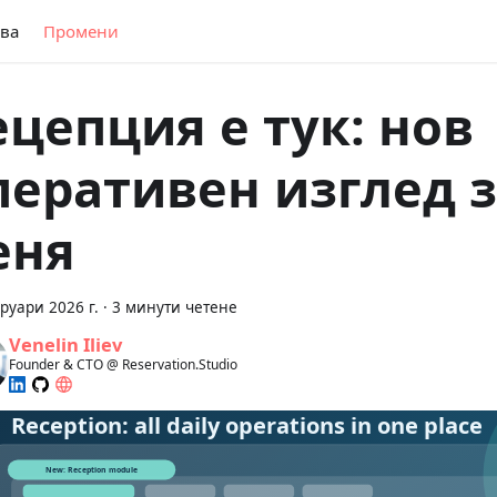
ва
Промени
ецепция е тук: нов
перативен изглед 
еня
руари 2026 г.
·
3 минути четене
Venelin Iliev
Founder & CTO @ Reservation.Studio