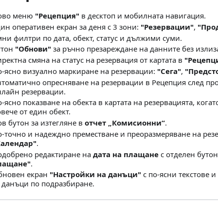
ово меню
"Рецепция"
в десктоп и мобилната навигация.
ин оперативен екран за деня с 3 зони:
"Резервации"
,
"Про
ни филтри по дата, обект, статус и дължими суми.
утон
"Обнови"
за ръчно презареждане на данните без излиза
ректна смяна на статус на резервация от картата в
"Рецепц
о-ясно визуално маркиране на резервации:
"Сега"
,
"Предст
втоматично опресняване на резервации в Рецепция след пр
нлайн резервации.
-ясно показване на обекта в картата на резервацията, когат
вече от един обект.
в бутон за изтегляне в
отчет „Комисионни“
.
о-точно и надеждно преместване и преоразмеряване на рез
Календар"
.
одобрено редактиране на
дата на плащане
с отделен буто
лащане"
.
бновен екран
"Настройки на данъци"
с по-ясни текстове и
а данъци по подразбиране.