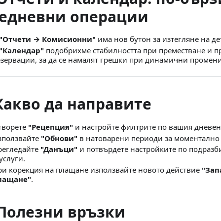
едневни операции
"Отчети → Комисионни"
има нов бутон за изтегляне на де
"Календар"
подобрихме стабилността при преместване и п
езервации, за да се намалят грешки при динамични промени
Какво да направите
творете
"Рецепция"
и настройте филтрите по вашия дневен
зползвайте
"Обнови"
в натоварени периоди за моментално
регледайте
"Данъци"
и потвърдете настройките по подразб
услуги.
ри корекция на плащане използвайте новото действие
"Зап
лащане"
.
 Полезни връзки