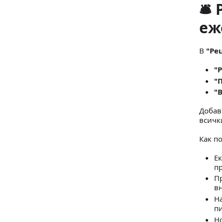
🛎
еж
В
"Ре
"
"
"
Добав
всичк
Как по
Ек
п
Пр
вн
Н
п
Но