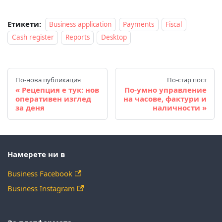
Етикети:
Business application
Payments
Fiscal
Cash register
Reports
Desktop
По-нова публикация
По-стар пост
Рецепция е тук: нов
По-умно управление
оперативен изглед
на часове, фактури и
за деня
наличности
Намерете ни в
Business Facebook
Business Instagram