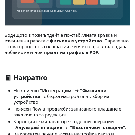
Водещото в този ъпдейт е по-стабилната връзка и
ежедневна работа с
фискални устройства
. Паралелно
с това процесът за плащания е изчистен, а в календара
добавихме и нов
принт на график в PDF
.
🧾 Накратко
Ново меню
"Интеграции" → "Фискални
устройства"
с бърза настройка и избор на
устройство.
По-ясен flow в продажби: записаното плащане е
заключено за редакция.
Корекциите минават през отделни операции:
"Анулирай плащане"
и
"Възстанови плащане"
.
За коректен печат е нужна настройка както в