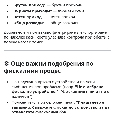
"Брутен приход"
— брутни приходи
"Върнати приходи"
— върнати суми
"Нетен приход"
— нетен приход
"Общо разходи"
— общи разходи
Добавено е и по-гъвкаво филтриране и експортиране
по няколко каси, което улеснява контрола при обекти с
повече касови точки.
⚙️ Още важни подобрения по
фискалния процес
По-надеждна връзка с устройства и по-ясни
съобщения при проблеми (напр.
"Не е избрано
фискално устройство."
,
"Фискалният печат не е
наличен"
).
По-ясен текст при отложен печат:
"Плащането е
запазено. Свържете фискално устройство, за да
отпечатате фискалния бон."