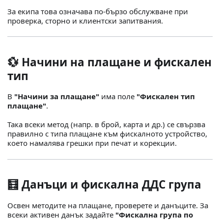
За екипа това означава по-бързо обслужване при
проверка, сторно и клиентски запитвания.
💱 Начини на плащане и фискален
тип
В
"Начини за плащане"
има поле
"Фискален тип
плащане"
.
Така всеки метод (напр. в брой, карта и др.) се свързва
правилно с типа плащане към фискалното устройство,
което намалява грешки при печат и корекции.
🧮 Данъци и фискална ДДС група
Освен методите на плащане, проверете и данъците. За
всеки активен данък задайте
"Фискална група по