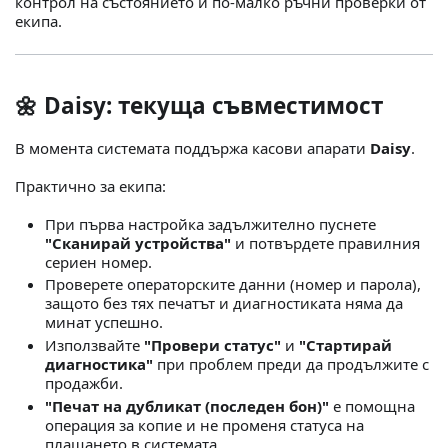
контрол на състоянието и по-малко ръчни проверки от
екипа.
🌼 Daisy: текуща съвместимост
В момента системата поддържа касови апарати
Daisy
.
Практично за екипа:
При първа настройка задължително пуснете
"Сканирай устройства"
и потвърдете правилния
сериен номер.
Проверете операторските данни (номер и парола),
защото без тях печатът и диагностиката няма да
минат успешно.
Използвайте
"Провери статус"
и
"Стартирай
диагностика"
при проблем преди да продължите с
продажби.
"Печат на дубликат (последен бон)"
е помощна
операция за копие и не променя статуса на
плащането в системата.