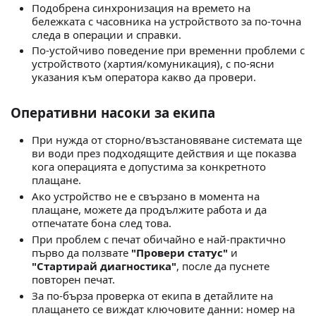
Подобрена синхронизация на времето на
бележката с часовника на устройството за по-точна
следа в операции и справки.
По-устойчиво поведение при временни проблеми с
устройството (хартия/комуникация), с по-ясни
указания към оператора какво да провери.
Оперативни насоки за екипа
При нужда от сторно/възстановяване системата ще
ви води през подходящите действия и ще показва
кога операцията е допустима за конкретното
плащане.
Ако устройство не е свързано в момента на
плащане, можете да продължите работа и да
отпечатате бона след това.
При проблем с печат обичайно е най-практично
първо да ползвате
"Провери статус"
и
"Стартирай диагностика"
, после да пуснете
повторен печат.
За по-бърза проверка от екипа в детайлите на
плащането се виждат ключовите данни: номер на