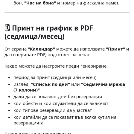
бон,
"Час на бона"
и номер на фискална памет.
🗓️ Принт на график в PDF
(седмица/месец)
От екрана
"Календар"
можете да използвате
"Принт"
и
да генерирате PDF, подготвен за печат.
Какво можете да настроите преди генериране:
период за принт (седмица или месец)
изглед:
"Списък по дни"
или
"Седмична мрежа
(7 колони)"
дали да се показват дни без резервации
кои обекти и кои служители да се включат
кои типове резервации да участват
кои детайли да се показват във всяка кутия на
резервацията
Какво е важно в новия принт: