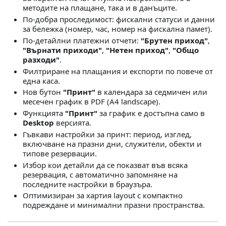
методите на плащане, така и в данъците.
По-добра проследимост: фискални статуси и данни
за бележка (номер, час, номер на фискална памет).
По-детайлни платежни отчети:
"Брутен приход"
,
"Върнати приходи"
,
"Нетен приход"
,
"Общо
разходи"
.
Филтриране на плащания и експорти по повече от
една каса.
Нов бутон
"Принт"
в календара за седмичен или
месечен график в PDF (A4 landscape).
Функцията
"Принт"
за график е достъпна само в
Desktop
версията.
Гъвкави настройки за принт: период, изглед,
включване на празни дни, служители, обекти и
типове резервации.
Избор кои детайли да се показват във всяка
резервация, с автоматично запомняне на
последните настройки в браузъра.
Оптимизиран за хартия layout с компактно
подреждане и минимални празни пространства.