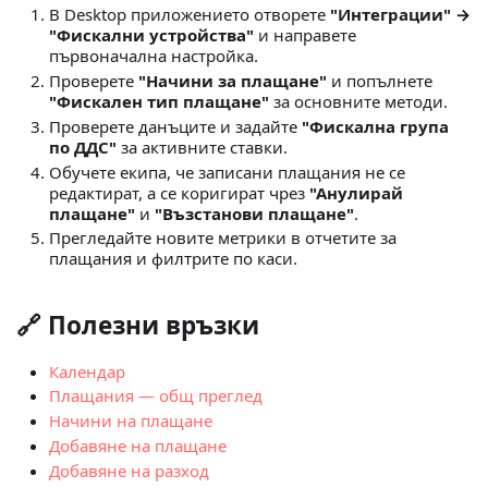
В Desktop приложението отворете
"Интеграции" →
"Фискални устройства"
и направете
първоначална настройка.
Проверете
"Начини за плащане"
и попълнете
"Фискален тип плащане"
за основните методи.
Проверете данъците и задайте
"Фискална група
по ДДС"
за активните ставки.
Обучете екипа, че записани плащания не се
редактират, а се коригират чрез
"Анулирай
плащане"
и
"Възстанови плащане"
.
Прегледайте новите метрики в отчетите за
плащания и филтрите по каси.
🔗 Полезни връзки
Календар
Плащания — общ преглед
Начини на плащане
Добавяне на плащане
Добавяне на разход