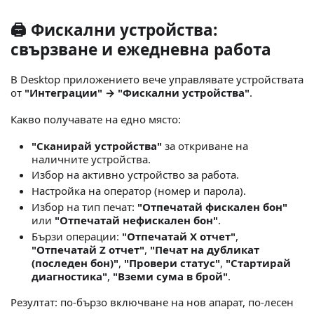
🖨️ Фискални устройства:
свързване и ежедневна работа
В Desktop приложението вече управлявате устройствата
от
"Интеграции" → "Фискални устройства"
.
Какво получавате на едно място:
"Сканирай устройства"
за откриване на
наличните устройства.
Избор на активно устройство за работа.
Настройка на оператор (номер и парола).
Избор на тип печат:
"Отпечатай фискален бон"
или
"Отпечатай нефискален бон"
.
Бързи операции:
"Отпечатай X отчет"
,
"Отпечатай Z отчет"
,
"Печат на дубликат
(последен бон)"
,
"Провери статус"
,
"Стартирай
диагностика"
,
"Вземи сума в брой"
.
Резултат: по-бързо включване на нов апарат, по-лесен