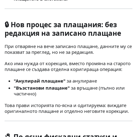
🔒 Нов процес за плащания: без
редакция на записано плащане
При отваряне на вече записано плащане, данните му се
показват за преглед, но не за редакция.
Ако има нужда от корекция, вместо промяна на старото
плащане се създава отделна коригираща операция:
"Анулирай плащане"
за анулиране
"Възстанови плащане"
за връщане (пълно или
частично)
Това прави историята по-ясна и одитируемa: виждате
оригиналното плащане и отделно неговите корекции.
🧷 По-ясни фискални статуси и