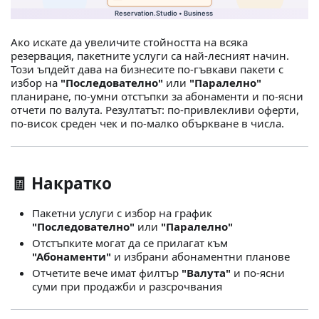
Ако искате да увеличите стойността на всяка
резервация, пакетните услуги са най‑лесният начин.
Този ъпдейт дава на бизнесите по‑гъвкави пакети с
избор на
"Последователно"
или
"Паралелно"
планиране, по‑умни отстъпки за абонаменти и по‑ясни
отчети по валута. Резултатът: по‑привлекливи оферти,
по‑висок среден чек и по‑малко объркване в числа.
🧾 Накратко
Пакетни услуги с избор на график
"Последователно"
или
"Паралелно"
Отстъпките могат да се прилагат към
"Абонаменти"
и избрани абонаментни планове
Отчетите вече имат филтър
"Валута"
и по‑ясни
суми при продажби и разсрочвания