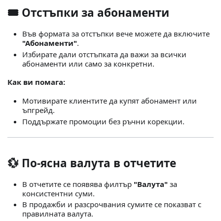
🎟️ Отстъпки за абонаменти
Във формата за отстъпки вече можете да включите
"Абонаменти"
.
Избирате дали отстъпката да важи за всички
абонаменти или само за конкретни.
Как ви помага:
Мотивирате клиентите да купят абонамент или
ъпгрейд.
Поддържате промоции без ръчни корекции.
💱 По‑ясна валута в отчетите
В отчетите се появява филтър
"Валута"
за
консистентни суми.
В продажби и разсрочвания сумите се показват с
правилната валута.