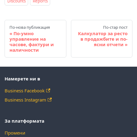
Discounts
Reports
По-нова публикация
По-стар пост
По-умно
Калкулатор за ресто
управление на
в продажбите и по-
часове, фактури и
ясни отчети
наличности
Намерете ни в
Business Facebook
Business Instagram
За платформата
Промени