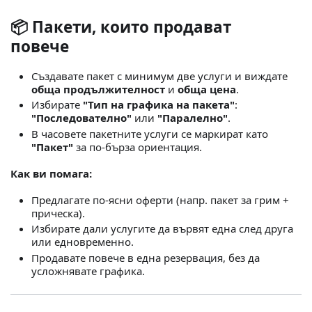
📦 Пакети, които продават
повече
Създавате пакет с минимум две услуги и виждате
обща продължителност
и
обща цена
.
Избирате
"Тип на графика на пакета"
:
"Последователно"
или
"Паралелно"
.
В часовете пакетните услуги се маркират като
"Пакет"
за по‑бърза ориентация.
Как ви помага:
Предлагате по‑ясни оферти (напр. пакет за грим +
прическа).
Избирате дали услугите да вървят една след друга
или едновременно.
Продавате повече в една резервация, без да
усложнявате графика.