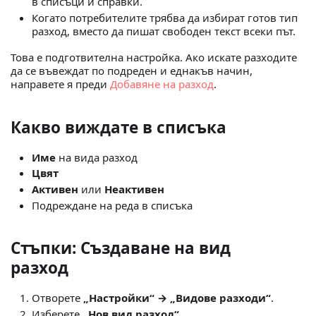
в списъци и справки.
Когато потребителите трябва да избират готов тип
разход, вместо да пишат свободен текст всеки път.
Това е подготвителна настройка. Ако искате разходите
да се въвеждат по подреден и еднакъв начин,
направете я преди
Добавяне на разход
.
Какво виждате в списъка
Име
на вида разход
Цвят
Активен
или
Неактивен
Подреждане на реда в списъка
Стъпки: Създаване на вид
разход
Отворете
„Настройки“ → „Видове разходи“
.
Изберете
„Нов вид разход“
.