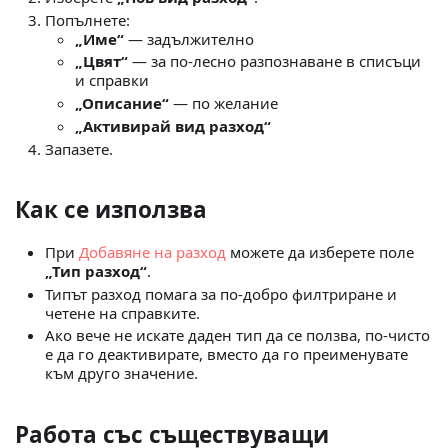
Попълнете:
„Име“
— задължително
„Цвят“
— за по-лесно разпознаване в списъци
и справки
„Описание“
— по желание
„Активирай вид разход“
Запазете.
Как се използва
При
Добавяне на разход
можете да изберете поле
„Тип разход“
.
Типът разход помага за по-добро филтриране и
четене на справките.
Ако вече не искате даден тип да се ползва, по-чисто
е да го деактивирате, вместо да го преименувате
към друго значение.
Работа със съществуващи