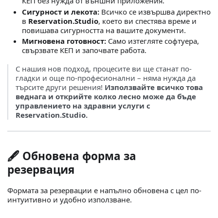
КЕП без нужда от външни приложения.
Сигурност и лекота:
Всичко се извършва директно
в
Reservation.Studio
, което ви спестява време и
повишава сигурността на вашите документи.
Мигновена готовност:
Само изтегляте софтуера,
свързвате КЕП и започвате работа.
С нашия нов подход, процесите ви ще станат по-
гладки и още по-професионални – няма нужда да
търсите други решения!
Използвайте всичко това
веднага и открийте колко лесно може да бъде
управлението на здравни услуги с
Reservation.Studio.
🖋
Обновена форма за
резервация
Формата за резервации е напълно обновена с цел по-
интуитивно и удобно използване.