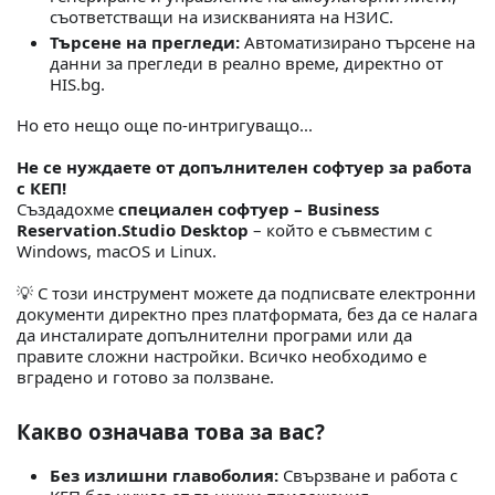
съответстващи на изискванията на НЗИС.
Търсене на прегледи:
Автоматизирано търсене на
данни за прегледи в реално време, директно от
HIS.bg.
Но ето нещо още по-интригуващо...
Не се нуждаете от допълнителен софтуер за работа
с КЕП!
Създадохме
специален софтуер – Business
Reservation.Studio Desktop
– който е съвместим с
Windows, macOS и Linux.
💡 С този инструмент можете да подписвате електронни
документи директно през платформата, без да се налага
да инсталирате допълнителни програми или да
правите сложни настройки. Всичко необходимо е
вградено и готово за ползване.
Какво означава това за вас?
Без излишни главоболия:
Свързване и работа с