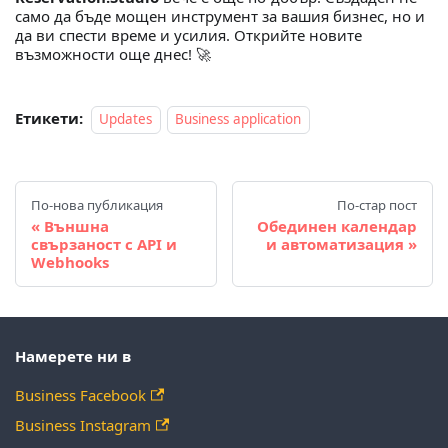
само да бъде мощен инструмент за вашия бизнес, но и
да ви спести време и усилия. Открийте новите
възможности още днес! 🚀
Етикети:
Updates
Business application
По-нова публикация
По-стар пост
Външна
Обединен календар
свързаност с API и
и автоматизация
Webhooks
Намерете ни в
Business Facebook
Business Instagram