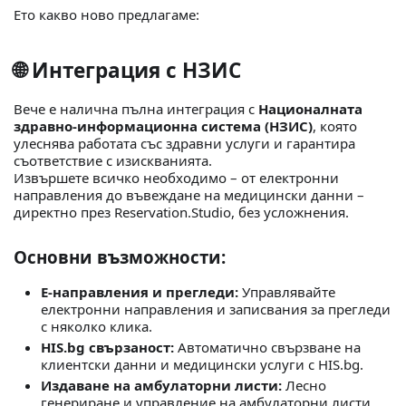
Ето какво ново предлагаме:
🌐
Интеграция с НЗИС
Вече е налична пълна интеграция с
Националната
здравно-информационна система (НЗИС)
, която
улеснява работата със здравни услуги и гарантира
съответствие с изискванията.
Извършете всичко необходимо – от електронни
направления до въвеждане на медицински данни –
директно през Reservation.Studio, без усложнения.
Основни възможности:
E-направления и прегледи:
Управлявайте
електронни направления и записвания за прегледи
с няколко клика.
HIS.bg свързаност:
Автоматично свързване на
клиентски данни и медицински услуги с HIS.bg.
Издаване на амбулаторни листи:
Лесно
генериране и управление на амбулаторни листи,