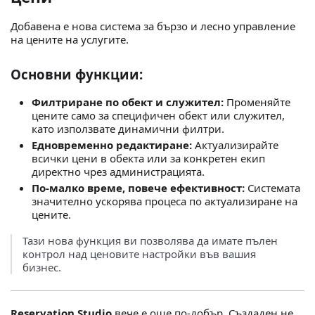
Добавена е нова система за бързо и лесно управление
на цените на услугите.
Основни функции:
Филтриране по обект и служител:
Променяйте
цените само за специфичен обект или служител,
като използвате динамични филтри.
Едновременно редактиране:
Актуализирайте
всички цени в обекта или за конкретен екип
директно чрез администрацията.
По-малко време, повече ефективност:
Системата
значително ускорява процеса по актуализиране на
цените.
Тази нова функция ви позволява да имате пълен
контрол над ценовите настройки във вашия
бизнес.
Reservation.Studio
вече е още по-добър. Създаден не