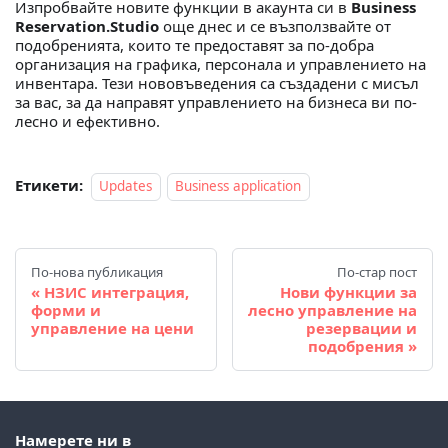
Изпробвайте новите функции в акаунта си в
Business
Reservation.Studio
още днес и се възползвайте от
подобренията, които те предоставят за по-добра
организация на графика, персонала и управлението на
инвентара. Тези нововъведения са създадени с мисъл
за вас, за да направят управлението на бизнеса ви по-
лесно и ефективно.
Етикети:
Updates
Business application
По-нова публикация
По-стар пост
НЗИС интеграция,
Нови функции за
форми и
лесно управление на
управление на цени
резервации и
подобрения
Намерете ни в