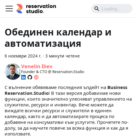
Обединен календар и
автоматизация
6 ноември 2024 г.
·
3 минути четене
Venelin Iliev
Founder & CTO @ Reservation.Studio
С вълнение обявяваме последния ъпдейт на
Business
Reservation.Studio
! В тази версия добавихме нови
функции, които значително улесняват управлението на
служители, ресурси и инвентар. Вече можете да
виждате всички ресурси и служители в единен
календар, както и да автоматизирате процеса по
добавяне на консумативи към услугите. Прочетете по-
долу, за да научите повече за всяка функция и как да я
използвате.