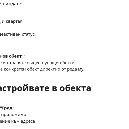
и виждате:
 и квартал;
еактивен статус.
Нов обект"
;
е и отваряте съществуващи обекти;
е конкретен обект директно от реда му.
астройвате в обекта
"Град"
 е приложимо
нение към адреса
д