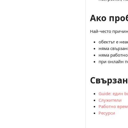
Ако про
Най-често причина
обектът е неа
няма свързан
няма работно 
при онлайн п
Свързан
Guide: един b
Служители
Работно врем
Ресурси