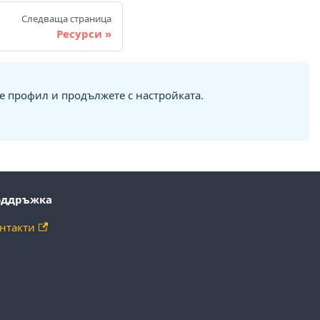
Следваща страница
Ресурси
те профил и продължете с настройката.
оддръжка
нтакти