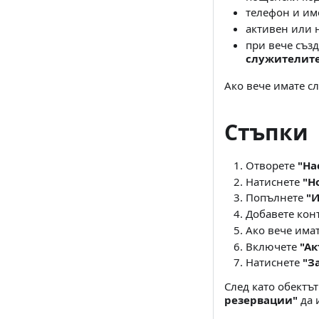
телефон и им
активен или 
при вече съз
служителит
Ако вече имате сл
Стъпки
Отворете
"На
Натиснете
"Н
Попълнете
"
Добавете конт
Ако вече имат
Включете
"Ак
Натиснете
"З
След като обектът
резервации"
да 