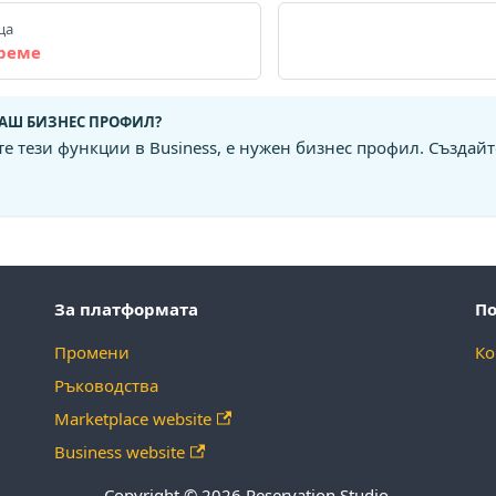
ца
реме
АШ БИЗНЕС ПРОФИЛ?
те тези функции в Business, е нужен бизнес профил. Създай
За платформата
П
Промени
Ко
Ръководства
Marketplace website
Business website
Copyright © 2026 Reservation.Studio.