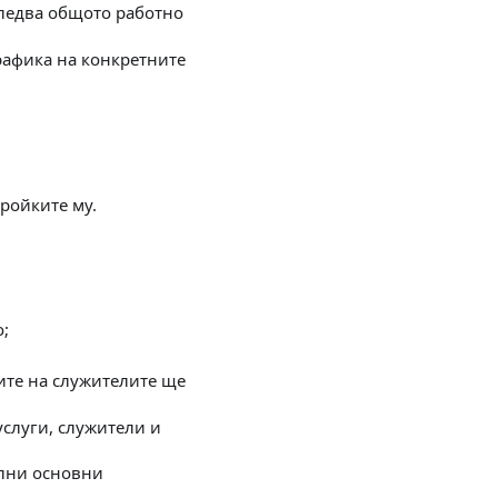
следва общото работно
рафика на конкретните
тройките му.
о;
ите на служителите ще
услуги, служители и
елни основни