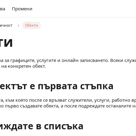
ва
Промени
личност
Обекти
ти
а за графиците, услугите и онлайн записването. Всеки служ
 на конкретен обект.
ектът е първата стъпка
а, към която после се връзват служители, услуги, работно 
о първо създавате обекта, а после подреждате останалите н
иждате в списъка