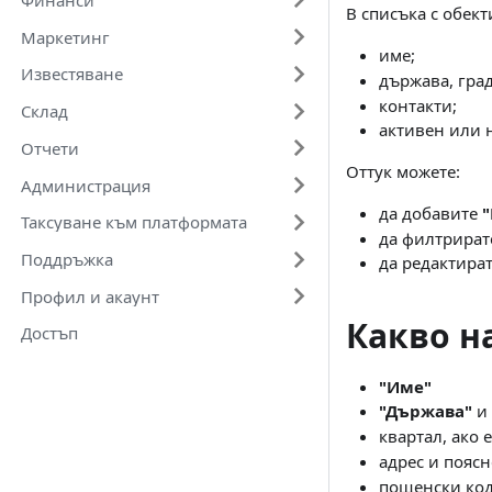
В списъка с обект
Маркетинг
име;
Известяване
държава, град
контакти;
Склад
активен или н
Отчети
Оттук можете:
Администрация
да добавите
"
Таксуване към платформата
да филтрират
Поддръжка
да редактират
Профил и акаунт
Какво н
Достъп
"Име"
"Държава"
и
квартал, ако
адрес и пояс
пощенски ко