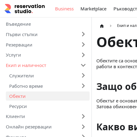
Business
Marketplace
Ръководст
Въведение
Екип и на
Първи стъпки
Обек
Резервации
Услуги
Обектите са основ
Екип и наличност
работи в контекст
Служители
Защо об
Работно време
Обекти
Обектът е основат
Ресурси
Затова обикновен
Клиенти
Какво в
Онлайн резервации
Финанси