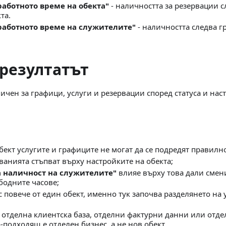
работното време на обекта"
- наличността за резервации 
та.
работното време на служителите"
- наличността следва г
 резултатът
ичен за графици, услуги и резервации според статуса и нас
бект услугите и графиците не могат да се подредят правилн
ванията стъпват върху настройките на обекта;
а наличност на служителите"
влияе върху това дали смен
бодните часове;
с повече от един обект, именно тук започва разделянето на 
а отделна клиентска база, отделни фактурни данни или отд
-подходящ е отделен бизнес, а не нов обект.