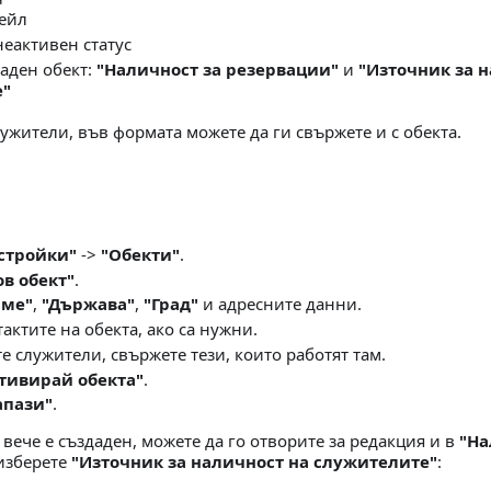
ейл
неактивен статус
даден обект:
"Наличност за резервации"
и
"Източник за 
е"
ужители, във формата можете да ги свържете и с обекта.
стройки"
->
"Обекти"
.
ов обект"
.
Име"
,
"Държава"
,
"Град"
и адресните данни.
актите на обекта, ако са нужни.
е служители, свържете тези, които работят там.
тивирай обекта"
.
апази"
.
 вече е създаден, можете да го отворите за редакция и в
"На
изберете
"Източник за наличност на служителите"
: