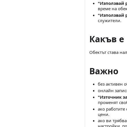
"Използвай 
време на обек
"Използвай 
служители.
Какъв е
Обектът става нал
Важно
без активен о
онлайн запис
"Източник з
променят сво
ако работите 
цени.
ако ви трябв
настройки, по