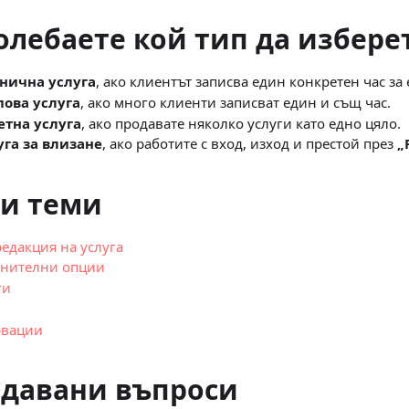
колебаете кой тип да избере
нична услуга
, ако клиентът записва един конкретен час за 
пова услуга
, ако много клиенти записват един и същ час.
етна услуга
, ако продавате няколко услуги като едно цяло.
уга за влизане
, ако работите с вход, изход и престой през
„
и теми
редакция на услуга
лнителни опции
ги
рвации
адавани въпроси