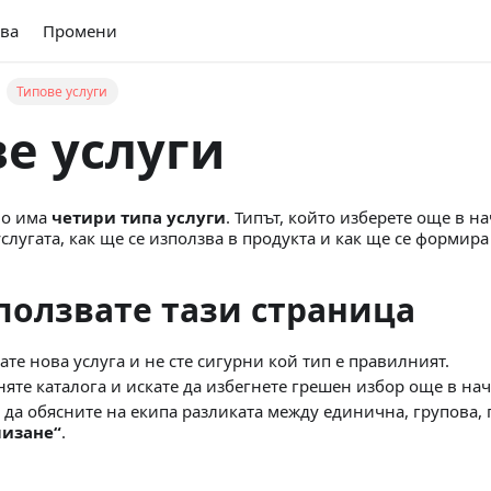
ва
Промени
Типове услуги
е услуги
dio има
четири типа услуги
. Типът, който изберете още в н
слугата, как ще се използва в продукта и как ще се формира
 ползвате тази страница
ате нова услуга и не сте сигурни кой тип е правилният.
яте каталога и искате да избегнете грешен избор още в нач
 да обясните на екипа разликата между единична, групова, 
лизане“
.