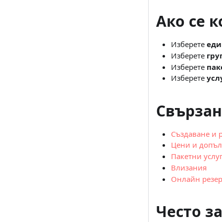
Ако се 
Изберете
еди
Изберете
гру
Изберете
пак
Изберете
усл
Свързан
Създаване и 
Цени и допъ
Пакетни услу
Влизания
Онлайн резе
Често з