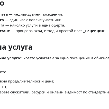
о
луга
— индивидуални посещения.
га
— един час с повече участници.
уга
— няколко услуги в една оферта.
изане
— процес за вход, изход и престой през
„Рецепция“
.
а услуга
чна услуга“
, когато услугата е за едно посещение и обикно
ато:
 ясна продължителност и цена;
 1:1;
берете служители, ресурси и онлайн видимост по стандартни