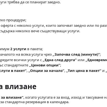
уги трябва да се планират заедно.
лко процедури;
оферта с няколко услуги, които започват заедно или по раз
о съдържа няколко вече съществуващи услуги.
нимум
2 услуги
в пакета;
ачалото на всяка услуга чрез
„Започва след (минути)“
;
дредите всички услуги с
„Една след друга“
или
„Едноврем
със стандартните
„Ценови опции“
;
слуги в пакет“
,
„Опции за начало“
,
„Тип цена в пакет“
и
за влизане
 за влизане“
, когато услугата е за вход, изход и таксуване 
е за стандартна резервация в календара.