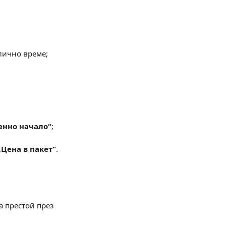
лично време;
енно начало“
;
„Цена в пакет“
.
на престой през