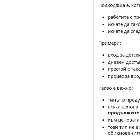
Подходяща е, ког
работите с пр
искате да так
искате да сле
Примери:
вход за детски
дневен достъп
престой с так
процес за вхо
Какво е важно:
типът в проду
всяка ценова
продължите
към ценовата
този тип не е
обикновените