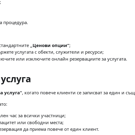
;
 процедура.
 стандартните
„Ценови опции“
;
ржете услугата с обекти, служители и ресурси;
лючите или изключите онлайн резервациите за услугата.
 услуга
а услуга“
, когато повече клиенти се записват за един и същ
ато:
лен час за всички участници;
пацитет или свободни места;
езервация да приема повече от един клиент.