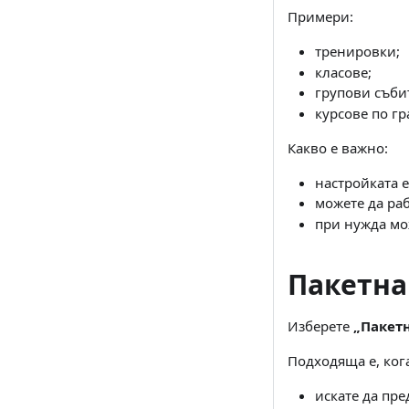
Примери:
тренировки;
класове;
групови съби
курсове по гр
Какво е важно:
настройката е
можете да ра
при нужда мо
Пакетна
Изберете
„Пакетн
Подходяща е, ког
искате да пр