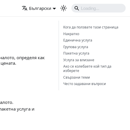
Български
Кога да ползвате тази страница
Накратко
Единична услуга
Групова услуга
Пакетна услуга
ачалото, определя как
Услуга за влизане
 цената.
Ако се колебаете кой тип да
изберете
Свързани теми
Често задавани въпроси
алото.
пакетна услуга и