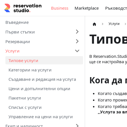
Business
Marketplace
Ръководст
Въведение
Услуги
Първи стъпки
Типов
Резервации
Услуги
В Reservation.Stu
Типове услуги
ще се настройва у
Категории на услуги
Кога да
Създаване и редакция на услуга
Цени и допълнителни опции
Когато създав
Пакетни услуги
Когато промен
Когато трябва
Списък с услуги
„Услуга за в
Управление на цени на услуги
Екип и наличност