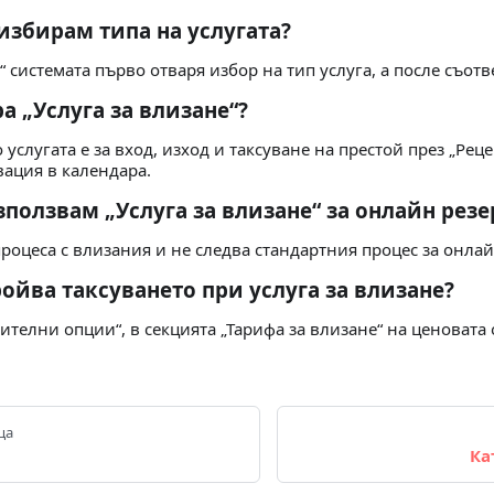
избирам типа на услугата?
“ системата първо отваря избор на тип услуга, а после съот
а „Услуга за влизане“?
 услугата е за вход, изход и таксуване на престой през „Реце
вация в календара.
зползвам „Услуга за влизане“ за онлайн рез
 процеса с влизания и не следва стандартния процес за онла
ройва таксуването при услуга за влизане?
ителни опции“, в секцията „Тарифа за влизане“ на ценовата 
ца
Ка