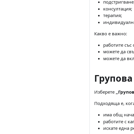
подстригване
консултация;
терапия;
индивидуална
Какво е важно:
работите със
можете да свъ
можете да вк
Групова
Изберете
„Групов
Подходяща е, ког
има общ нача
работите с ка
искате една р