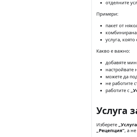
отделните усл
Примери:
пакет от няко
комбинирана 
услуга, коят
Какво е важно:
добавяте ми
настройвате н
можете да по
не работите 
работите с
„У
Услуга 
Изберете
„Услуга
„Рецепция“
, а н