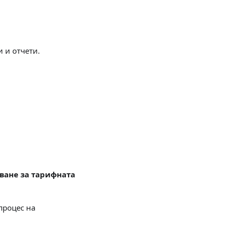
 и отчети.
уване за тарифната
процес на