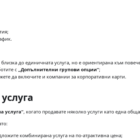
тия;
афик.
 близка до единичната услуга, но е ориентирана към повеч
ботите с
„Допълнителни групови опции“
;
жете да включите и компании за корпоративни карти.
 услуга
а услуга“
, когато продавате няколко услуги като една обща
ато:
едложите комбинирана услуга на по-атрактивна цена;