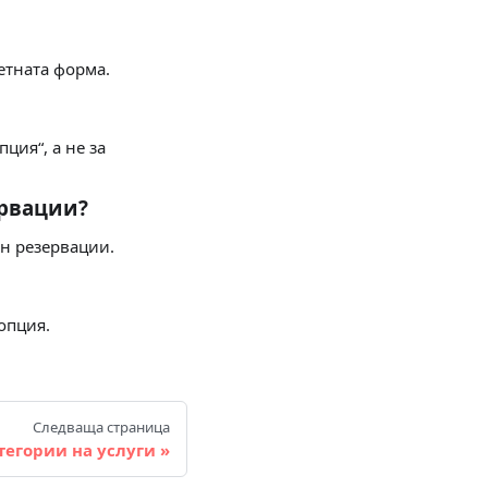
ветната форма.
пция“, а не за
ервации?
йн резервации.
опция.
Следваща страница
тегории на услуги