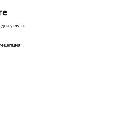
те
една услуга.
Рецепция“
.