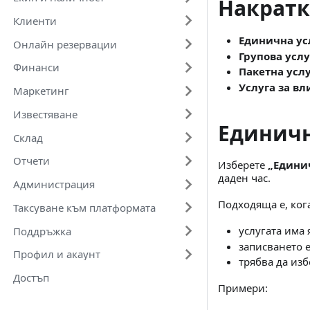
Накратк
Клиенти
Единична ус
Онлайн резервации
Групова услу
Финанси
Пакетна усл
Услуга за вл
Маркетинг
Известяване
Единичн
Склад
Отчети
Изберете
„Едини
даден час.
Администрация
Подходяща е, ког
Таксуване към платформата
услугата има
Поддръжка
записването е
Профил и акаунт
трябва да из
Достъп
Примери: