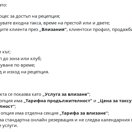
ато:
оцес за достъп на рецепция;
сувате входна такса, време на престой или и двете;
дите клиента през
„Влизания“
, клиентски профил, продажби
 кът;
 до зона или клуб;
суване по време;
д и изход на рецепция.
кта се показва като
„Услуга за влизане“
;
 опция има
„Тарифна продължителност“
и
„Цена за такс
лност“
;
 опция има отделна секция
„Тарифа за влизане“
;
 за стандартна онлайн резервация и не следва календарния 
 услуги.