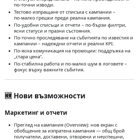
по‑точни изводи.
Тестово изпращане от списъка с кампании –
по‑малко грешки преди реална кампания.
По‑удобни списъци и отчети – по‑бързи филтри,
ясни статуси и празни състояния.
По‑точно проследяване на събитията по известия и
кампании – надеждни отчети и реални KPI.
По‑ясна комуникация на промоции: поддръжка на
„стара цена“.
По‑стабилна работа и по‑малко шум в логовете –
фокус върху важните събития.
🆕 Нови възможности
Маркетинг и отчети
Преглед на кампания (Overview): нов екран с
обобщение за изпратена кампания — общ брой
получатели, доставени, отворени и неуспешни,