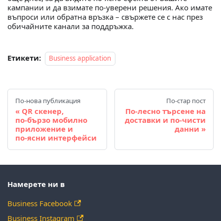
кампании и да взимате по‑уверени решения. Ако имате
въпроси или обратна връзка – свържете се с нас през
обичайните канали за поддръжка.
Етикети:
Business application
По-нова публикация
По-стар пост
QR скенер,
По‑лесно търсене на
по‑бързо мобилно
доставки и по‑чисти
приложение и
данни
по‑ясни интерфейси
Намерете ни в
Business Facebook
Business Instagram