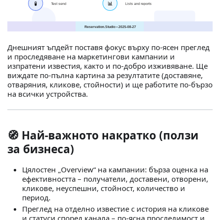
Днешният ъпдейт поставя фокус върху по‑ясен преглед
и проследяване на маркетингови кампании и
изпратени известия, както и по‑добро изживяване. Ще
виждате по‑пълна картина за резултатите (доставяне,
отваряния, кликове, стойности) и ще работите по‑бързо
на всички устройства.
🧭 Най‑важното накратко (ползи
за бизнеса)
Цялостен „Overview“ на кампании: бърза оценка на
ефективността – получатели, доставени, отворени,
кликове, неуспешни, стойност, количество и
период.
Преглед на отделно известие с история на кликове
и статуси според канала – по‑ясна проследимост и