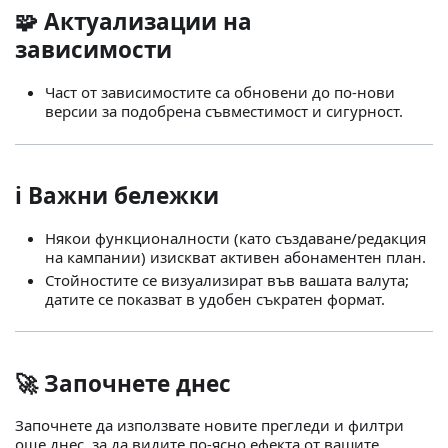
🧩 Актуализации на
зависимости
Част от зависимостите са обновени до по‑нови
версии за подобрена съвместимост и сигурност.
ℹ️ Важни бележки
Някои функционалности (като създаване/редакция
на кампании) изискват активен абонаментен план.
Стойностите се визуализират във вашата валута;
датите се показват в удобен съкратен формат.
🚀 Започнете днес
Започнете да използвате новите прегледи и филтри
още днес, за да видите по‑ясно ефекта от вашите