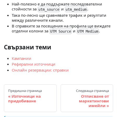
Най-полезно е да поддържате последователни
стойности за
и
.
utm_source
utm_medium
Така по-лесно ще сравнявате трафик и резултати
между различните канали.
В справките за посещения на профила ще виждате
отделни колони за
и
.
UTM Source
UTM Medium
Свързани теми
Кампании
Реферални източници
Онлайн резервации: справки
Предишна страница
Следваща страница
Източници на
Отписване от
придобиване
маркетингови
имейли