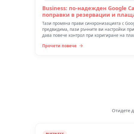
Business: по-надежден Google Ca
поправки в резервации и плащ
Тази промяна прави синхронизацията с Googl
предвидима, пази ръчните ви настройки пр
дава повече контрол при коригиране на пла
Прочети повече
Отидете д