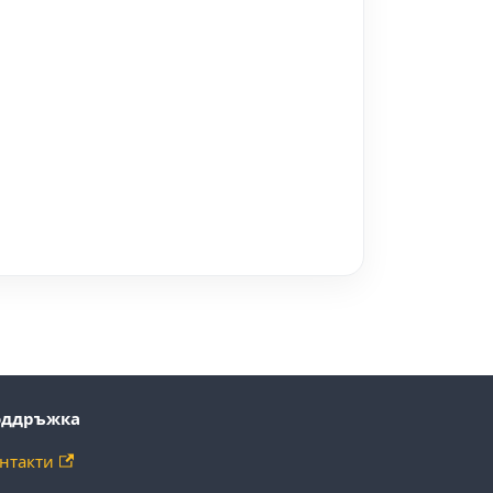
оддръжка
нтакти