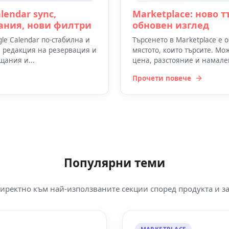
lendar sync,
Marketplace: ново 
ания, нови филтри
обновен изглед
e Calendar по-стабилна и
Търсенето в Marketplace е 
и редакция на резервация и
мястото, които търсите. Мо
щания и...
цена, разстояние и намален
Прочети повече
Популярни теми
иректно към най-използваните секции според продукта и за