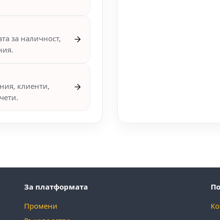
та за наличност,
ния.
ния, клиенти,
чети.
За платформата
П
Промени
Ко