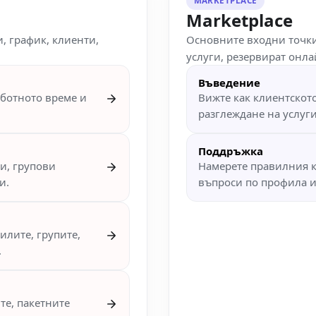
MARKETPLACE
Marketplace
, график, клиенти,
Основните входни точки
услуги, резервират онл
Въведение
аботното време и
Вижте как клиентскот
разглеждане на услуг
Поддръжка
си, групови
Намерете правилния к
и.
въпроси по профила 
илите, групите,
.
те, пакетните