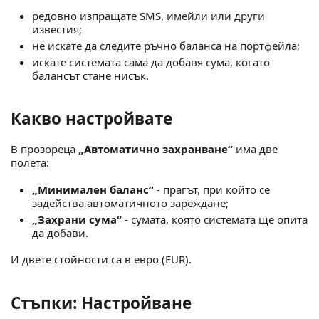
редовно изпращате SMS, имейли или други
известия;
не искате да следите ръчно баланса на портфейла;
искате системата сама да добавя сума, когато
балансът стане нисък.
Какво настройвате
В прозореца
„Автоматично захранване“
има две
полета:
„Минимален баланс“
- прагът, при който се
задейства автоматичното зареждане;
„Захрани сума“
- сумата, която системата ще опита
да добави.
И двете стойности са в евро (EUR).
Стъпки: Настройване