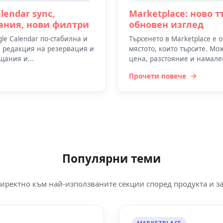
lendar sync,
Marketplace: ново 
ания, нови филтри
обновен изглед
e Calendar по-стабилна и
Търсенето в Marketplace е 
и редакция на резервация и
мястото, които търсите. Мо
щания и...
цена, разстояние и намален
Прочети повече
Популярни теми
иректно към най-използваните секции според продукта и за