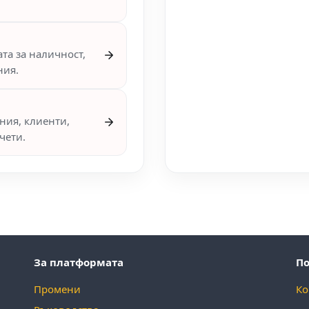
та за наличност,
ния.
ния, клиенти,
чети.
За платформата
П
Промени
Ко