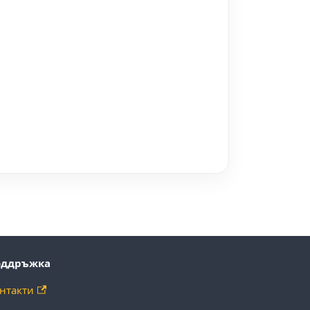
оддръжка
нтакти