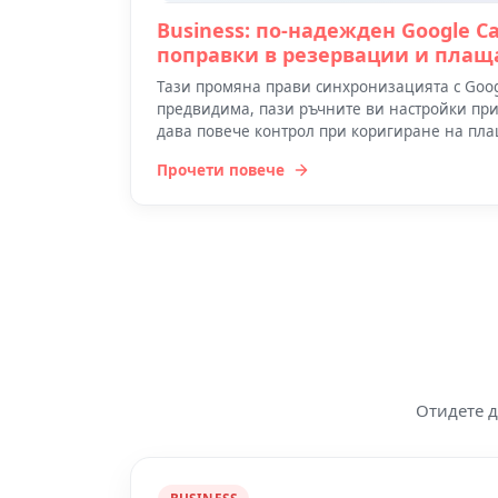
Business: по-надежден Google Ca
поправки в резервации и плащ
Тази промяна прави синхронизацията с Googl
предвидима, пази ръчните ви настройки пр
дава повече контрол при коригиране на пла
Прочети повече
Отидете д