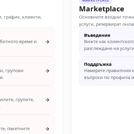
MARKETPLACE
Marketplace
, график, клиенти,
Основните входни точки
услуги, резервират онл
Въведение
аботното време и
Вижте как клиентскот
разглеждане на услуг
Поддръжка
си, групови
Намерете правилния к
и.
въпроси по профила 
илите, групите,
.
те, пакетните