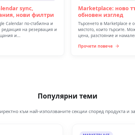
lendar sync,
Marketplace: ново 
ания, нови филтри
обновен изглед
e Calendar по-стабилна и
Търсенето в Marketplace е 
и редакция на резервация и
мястото, които търсите. Мо
щания и...
цена, разстояние и намален
Прочети повече
Популярни теми
иректно към най-използваните секции според продукта и за