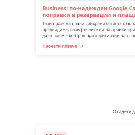
Business: по-надежден Google Ca
поправки в резервации и плащ
Тази промяна прави синхронизацията с Googl
предвидима, пази ръчните ви настройки пр
дава повече контрол при коригиране на пла
Прочети повече
Отидете д