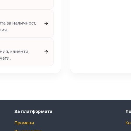
та за наличност,
ния.
ния, клиенти,
чети.
За платформата
П
Промени
Ко