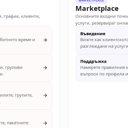
MARKETPLACE
Marketplace
, график, клиенти,
Основните входни точки
услуги, резервират онл
Въведение
аботното време и
Вижте как клиентскот
разглеждане на услуг
Поддръжка
си, групови
Намерете правилния к
и.
въпроси по профила 
илите, групите,
.
те, пакетните