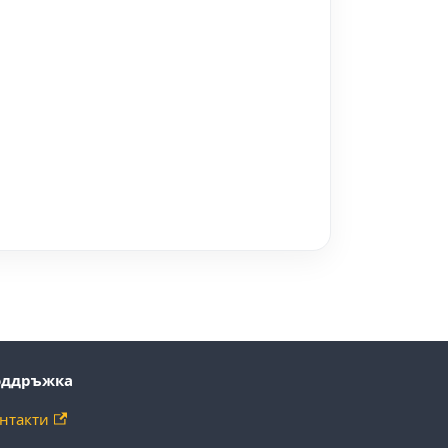
оддръжка
нтакти